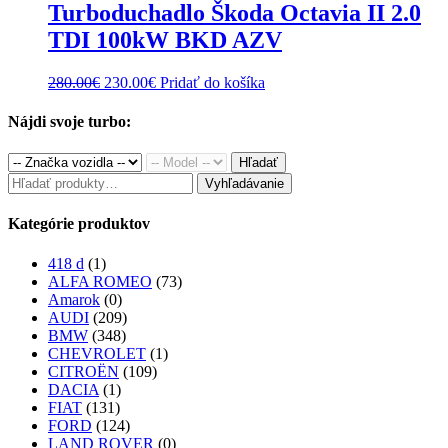
Turboduchadlo Škoda Octavia II 2.0
TDI 100kW BKD AZV
Original
Current
280.00
€
230.00
€
Pridať do košíka
price
price
was:
is:
Nájdi svoje turbo:
280.00€.
230.00€.
Hľadať
Hľadať:
Vyhľadávanie
Kategórie produktov
418 d
(1)
ALFA ROMEO
(73)
Amarok
(0)
AUDI
(209)
BMW
(348)
CHEVROLET
(1)
CITROËN
(109)
DACIA
(1)
FIAT
(131)
FORD
(124)
LAND ROVER
(0)