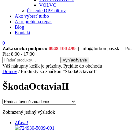
VOLVO
Čistenie DPF filtrov
Ako vybrať turbo
Ako prebieha repas
Blog
Kontakt
0
Zákaznícka podpora:
0948 100 499
|
info@turborepas.sk
|
Po-
Pia: 8:00 - 17:00
Hľadať:
Vyhľadávanie
Váš nákupný košík je prázdny. Prejdite do obchodu
Domov
/ Produkty so značkou “ŠkodaOctaviaII”
ŠkodaOctaviaII
Zobrazený jediný výsledok
Zľava!