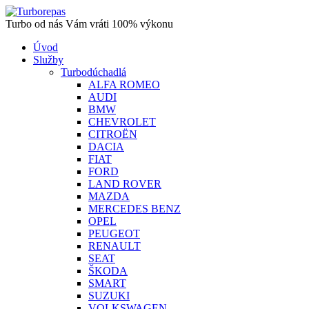
Turbo od nás Vám vráti 100% výkonu
Úvod
Služby
Turbodúchadlá
ALFA ROMEO
AUDI
BMW
CHEVROLET
CITROËN
DACIA
FIAT
FORD
LAND ROVER
MAZDA
MERCEDES BENZ
OPEL
PEUGEOT
RENAULT
SEAT
ŠKODA
SMART
SUZUKI
VOLKSWAGEN