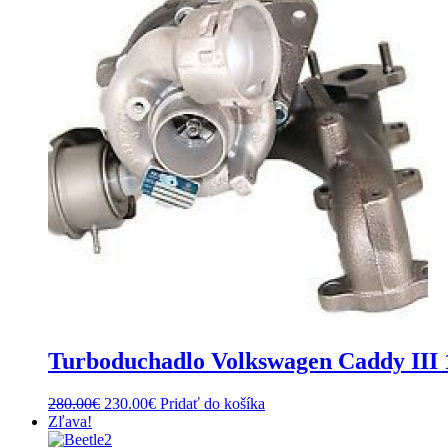
Turboduchadlo Volkswagen Caddy III
Original
Current
280.00
€
230.00
€
Pridať do košíka
price
price
Zľava!
was:
is: