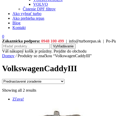
VOLVO
Čistenie DPF filtrov
Ako vybrať turbo
Ako prebieha repas
Blog
Kontakt
0
Zákaznícka podpora:
0948 100 499
|
info@turborepas.sk
|
Po-Pia
Hľadať:
Vyhľadávanie
Váš nákupný košík je prázdny. Prejdite do obchodu
Domov
/ Produkty so značkou “VolkswagenCaddyIII”
VolkswagenCaddyIII
Showing all 2 results
Zľava!