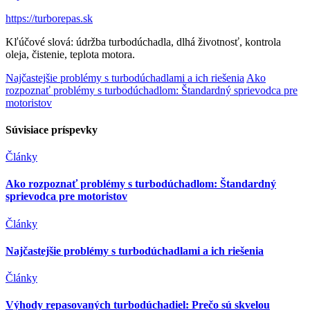
https://turborepas.sk
Kľúčové slová: údržba turbodúchadla, dlhá životnosť, kontrola
oleja, čistenie, teplota motora.
Najčastejšie problémy s turbodúchadlami a ich riešenia
Ako
rozpoznať problémy s turbodúchadlom: Štandardný sprievodca pre
motoristov
Súvisiace príspevky
Články
Ako rozpoznať problémy s turbodúchadlom: Štandardný
sprievodca pre motoristov
Články
Najčastejšie problémy s turbodúchadlami a ich riešenia
Články
Výhody repasovaných turbodúchadiel: Prečo sú skvelou