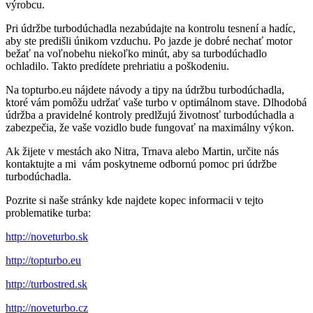
výrobcu.
Pri údržbe turbodúchadla nezabúdajte na kontrolu tesnení a hadíc,
aby ste predišli únikom vzduchu. Po jazde je dobré nechať motor
bežať na voľnobehu niekoľko minút, aby sa turbodúchadlo
ochladilo. Takto predídete prehriatiu a poškodeniu.
Na topturbo.eu nájdete návody a tipy na údržbu turbodúchadla,
ktoré vám pomôžu udržať vaše turbo v optimálnom stave. Dlhodobá
údržba a pravidelné kontroly predlžujú životnosť turbodúchadla a
zabezpečia, že vaše vozidlo bude fungovať na maximálny výkon.
Ak žijete v mestách ako Nitra, Trnava alebo Martin, určite nás
kontaktujte a mi vám poskytneme odbornú pomoc pri údržbe
turbodúchadla.
Pozrite si naše stránky kde najdete kopec informacii v tejto
problematike turba:
http://noveturbo.sk
http://topturbo.eu
http://turbostred.sk
http://noveturbo.cz