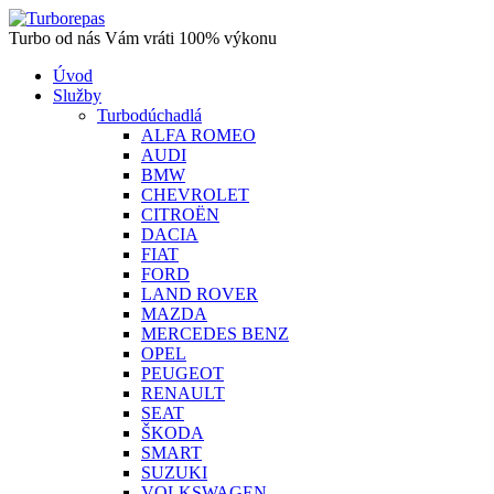
Turbo od nás Vám vráti 100% výkonu
Úvod
Služby
Turbodúchadlá
ALFA ROMEO
AUDI
BMW
CHEVROLET
CITROËN
DACIA
FIAT
FORD
LAND ROVER
MAZDA
MERCEDES BENZ
OPEL
PEUGEOT
RENAULT
SEAT
ŠKODA
SMART
SUZUKI
VOLKSWAGEN