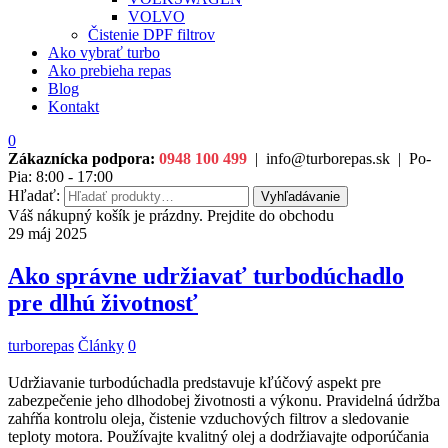
VOLVO
Čistenie DPF filtrov
Ako vybrať turbo
Ako prebieha repas
Blog
Kontakt
0
Zákaznícka podpora:
0948 100 499
|
info@turborepas.sk
|
Po-
Pia: 8:00 - 17:00
Hľadať:
Vyhľadávanie
Váš nákupný košík je prázdny. Prejdite do obchodu
29
máj
2025
Ako správne udržiavať turbodúchadlo
pre dlhú životnosť
turborepas
Články
0
Udržiavanie turbodúchadla predstavuje kľúčový aspekt pre
zabezpečenie jeho dlhodobej životnosti a výkonu. Pravidelná údržba
zahŕňa kontrolu oleja, čistenie vzduchových filtrov a sledovanie
teploty motora. Používajte kvalitný olej a dodržiavajte odporúčania