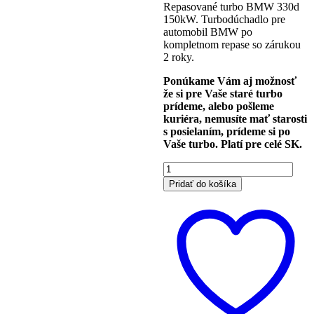
Repasované turbo BMW 330d
was:
is:
150kW. Turbodúchadlo pre
310.00€.
250.00€.
automobil BMW po
kompletnom repase so zárukou
2 roky.
Ponúkame Vám aj možnosť
že si pre Vaše staré turbo
prídeme, alebo pošleme
kuriéra, nemusíte mať starosti
s posielaním, prídeme si po
Vaše turbo. Platí pre celé SK.
množstvo
Turboduchadlo
Pridať do košíka
BMW
330d
3.0
150kw