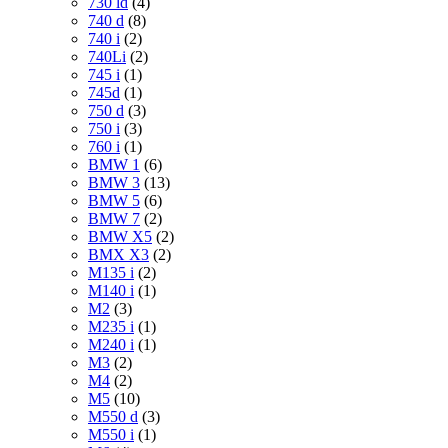
730 ld
(4)
740 d
(8)
740 i
(2)
740Li
(2)
745 i
(1)
745d
(1)
750 d
(3)
750 i
(3)
760 i
(1)
BMW 1
(6)
BMW 3
(13)
BMW 5
(6)
BMW 7
(2)
BMW X5
(2)
BMX X3
(2)
M135 i
(2)
M140 i
(1)
M2
(3)
M235 i
(1)
M240 i
(1)
M3
(2)
M4
(2)
M5
(10)
M550 d
(3)
M550 i
(1)