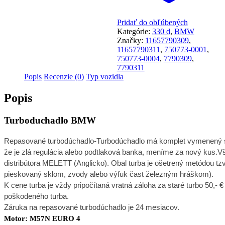
Pridať do obľúbených
Kategórie:
330 d
,
BMW
Značky:
11657790309
,
11657790311
,
750773-0001
,
750773-0004
,
7790309
,
7790311
Popis
Recenzie (0)
Typ vozidla
Popis
Turboduchadlo BMW
R
epasované turbodúchadlo-Turbodúchadlo má komplet vymenený stre
že je zlá regulácia alebo podtlaková banka, meníme za nový kus.V
distribútora MELETT (Anglicko). Obal turba je ošetrený metódou tzv
pieskovaný sklom, zvody alebo výfuk čast železným hráškom).
K cene turba je vždy pripočítaná vratná záloha za staré turbo 50,- €
poškodeného turba.
Záruka na repasované turbodúchadlo je 24 mesiacov.
Motor: M57N EURO 4