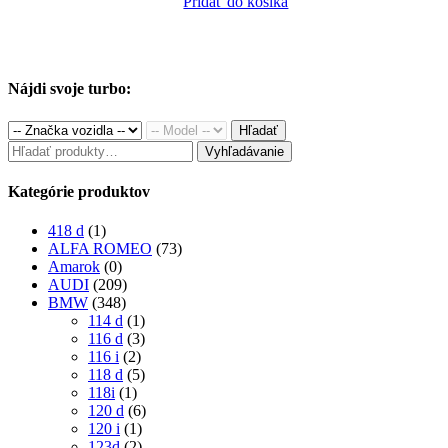
price
price
Pridať do košíka
280.00€.
230.00€.
280.00€.
230
was:
is:
280.00€.
230.00€.
Nájdi svoje turbo:
Hľadať
Hľadať:
Vyhľadávanie
Kategórie produktov
418 d
(1)
ALFA ROMEO
(73)
Amarok
(0)
AUDI
(209)
BMW
(348)
114 d
(1)
116 d
(3)
116 i
(2)
118 d
(5)
118i
(1)
120 d
(6)
120 i
(1)
123d
(2)