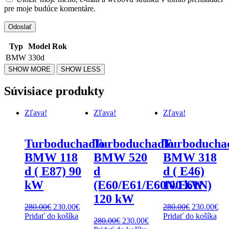
pre moje budúce komentáre.
Typ
Model
Rok
BMW
330d
Súvisiace produkty
Zľava!
Zľava!
Zľava!
Turboduchadlo
Turboduchadlo
Turboducha
BMW 118
BMW 520
BMW 318
d ( E87) 90
d
d ( E46)
kW
(E60/E61/E60N/E61N)
100 kW
120 kW
Original
Current
Original
Cur
280.00
€
230.00
€
280.00
€
230.00
€
price
price
price
pri
Pridať do košíka
Pridať do košíka
Original
Current
280.00
€
230.00
€
was:
is:
was:
is: