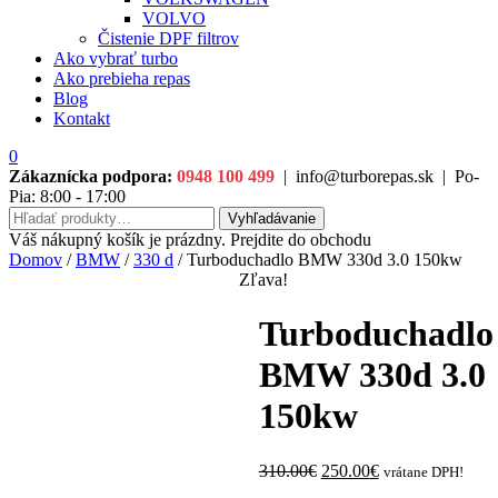
VOLVO
Čistenie DPF filtrov
Ako vybrať turbo
Ako prebieha repas
Blog
Kontakt
0
Zákaznícka podpora:
0948 100 499
|
info@turborepas.sk
|
Po-
Pia: 8:00 - 17:00
Hľadať:
Vyhľadávanie
Váš nákupný košík je prázdny. Prejdite do obchodu
Domov
/
BMW
/
330 d
/ Turboduchadlo BMW 330d 3.0 150kw
Zľava!
Turboduchadlo
BMW 330d 3.0
150kw
Original
Current
310.00
€
250.00
€
vrátane DPH!
price
price