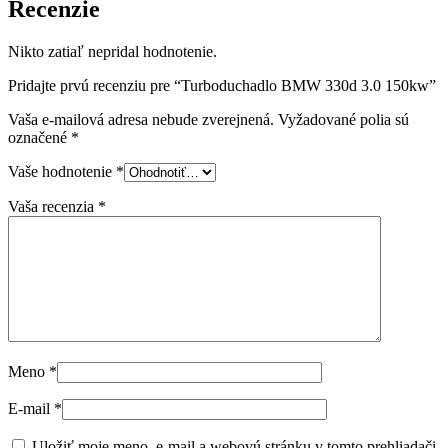
Recenzie
Nikto zatiaľ nepridal hodnotenie.
Pridajte prvú recenziu pre “Turboduchadlo BMW 330d 3.0 150kw”
Vaša e-mailová adresa nebude zverejnená.
Vyžadované polia sú
označené
*
Vaše hodnotenie
*
Vaša recenzia
*
Meno
*
E-mail
*
Uložiť moje meno, e-mail a webovú stránku v tomto prehliadači