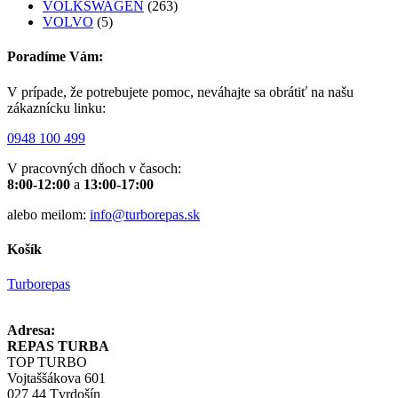
VOLKSWAGEN
(263)
VOLVO
(5)
Poradíme Vám:
V prípade, že potrebujete pomoc, neváhajte sa obrátiť na našu
zákaznícku linku:
0948 100 499
V pracovných dňoch v časoch:
8:00-12:00
a
13:00-17:00
alebo meilom:
info@turborepas.sk
Košík
Turborepas
Adresa:
REPAS TURBA
TOP TURBO
Vojtaššákova 601
027 44 Tvrdošín