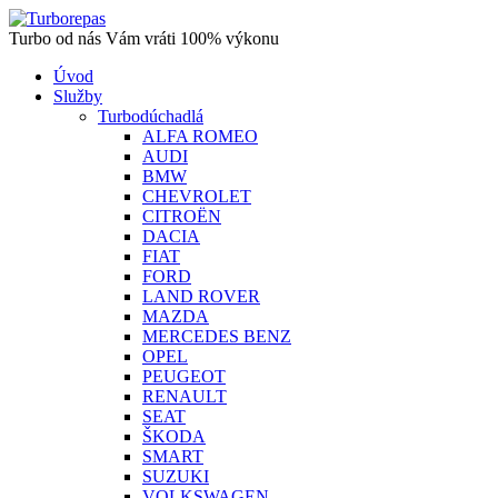
Turbo od nás Vám vráti 100% výkonu
Úvod
Služby
Turbodúchadlá
ALFA ROMEO
AUDI
BMW
CHEVROLET
CITROËN
DACIA
FIAT
FORD
LAND ROVER
MAZDA
MERCEDES BENZ
OPEL
PEUGEOT
RENAULT
SEAT
ŠKODA
SMART
SUZUKI
VOLKSWAGEN