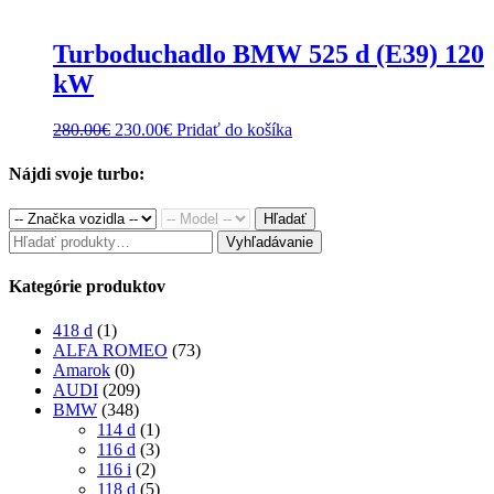
was:
is:
280.00€.
230.00€.
Turboduchadlo BMW 525 d (E39) 120
kW
Original
Current
280.00
€
230.00
€
Pridať do košíka
price
price
was:
is:
Nájdi svoje turbo:
280.00€.
230.00€.
Hľadať
Hľadať:
Vyhľadávanie
Kategórie produktov
418 d
(1)
ALFA ROMEO
(73)
Amarok
(0)
AUDI
(209)
BMW
(348)
114 d
(1)
116 d
(3)
116 i
(2)
118 d
(5)