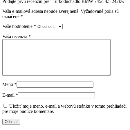
Pridajte prvú recenziu pre “Turboduchadlo BMW 745d 4.5 242kw”
Vaša e-mailová adresa nebude zverejnená.
Vyžadované polia sú
označené
*
Vaše hodnotenie
*
Vaša recenzia
*
Meno
*
E-mail
*
Uložiť moje meno, e-mail a webovú stránku v tomto prehliadači
pre moje budúce komentáre.