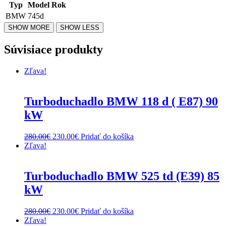
Typ
Model
Rok
BMW
745d
Súvisiace produkty
Zľava!
Turboduchadlo BMW 118 d ( E87) 90
kW
Original
Current
280.00
€
230.00
€
Pridať do košíka
price
price
Zľava!
was:
is:
280.00€.
230.00€.
Turboduchadlo BMW 525 td (E39) 85
kW
Original
Current
280.00
€
230.00
€
Pridať do košíka
price
price
Zľava!