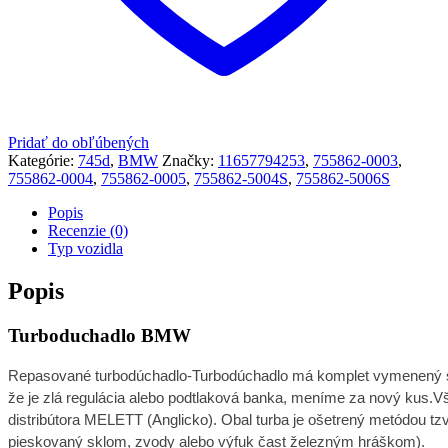
Pridať do obľúbených
Kategórie:
745d
,
BMW
Značky:
11657794253
,
755862-0003
,
755862-0004
,
755862-0005
,
755862-5004S
,
755862-5006S
Popis
Recenzie (0)
Typ vozidla
Popis
Turboduchadlo BMW
R
epasované turbodúchadlo-Turbodúchadlo má komplet vymenený stre
že je zlá regulácia alebo podtlaková banka, meníme za nový kus.V
distribútora MELETT (Anglicko). Obal turba je ošetrený metódou tzv
pieskovaný sklom, zvody alebo výfuk čast železným hráškom).