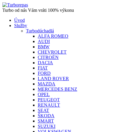
Turbo od nás Vám vráti 100% výkonu
Úvod
Služby
Turbodúchadlá
ALFA ROMEO
AUDI
BMW
CHEVROLET
CITROËN
DACIA
FIAT
FORD
LAND ROVER
MAZDA
MERCEDES BENZ
OPEL
PEUGEOT
RENAULT
SEAT
ŠKODA
SMART
SUZUKI
VOLKSWAGEN