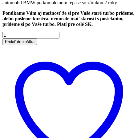
automobil BMW po kompletnom repase so zárukou 2 roky.
310.00€.
250.00€.
Ponúkame Vám aj možnosť že si pre Vaše staré turbo prídeme,
alebo pošleme kuriéra, nemusíte mať starosti s posielaním,
prídeme si po Vaše turbo. Platí pre celé SK.
množstvo
Turboduchadlo
Pridať do košíka
BMW
745d
4.5
242kw