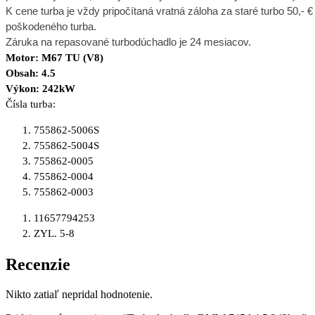
K cene turba je vždy pripočítaná vratná záloha za staré turbo 50,- €
poškodeného turba.
Záruka na repasované turbodúchadlo je 24 mesiacov.
Motor: M67 TU (V8)
Obsah: 4.5
Výkon: 242kW
Čísla turba:
755862-5006S
755862-5004S
755862-0005
755862-0004
755862-0003
11657794253
ZYL. 5-8
Recenzie
Nikto zatiaľ nepridal hodnotenie.