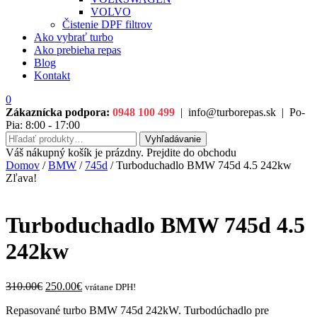
VOLVO
Čistenie DPF filtrov
Ako vybrať turbo
Ako prebieha repas
Blog
Kontakt
0
Zákaznícka podpora:
0948 100 499
|
info@turborepas.sk
|
Po-
Pia: 8:00 - 17:00
Hľadať:
Vyhľadávanie
Váš nákupný košík je prázdny. Prejdite do obchodu
Domov
/
BMW
/
745d
/ Turboduchadlo BMW 745d 4.5 242kw
Zľava!
Turboduchadlo BMW 745d 4.5
242kw
Original
Current
310.00
€
250.00
€
vrátane DPH!
price
price
Repasované turbo BMW 745d 242kW. Turbodúchadlo pre
was:
is: