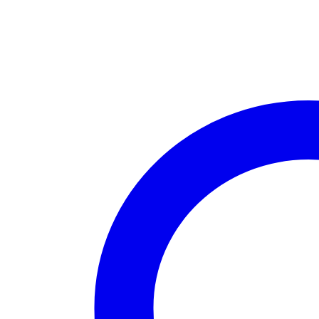
Punto
1.6
JTD
88kW