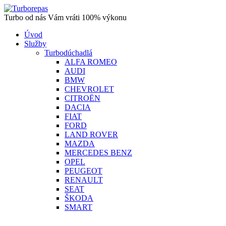
Turbo od nás Vám vráti 100% výkonu
Úvod
Služby
Turbodúchadlá
ALFA ROMEO
AUDI
BMW
CHEVROLET
CITROËN
DACIA
FIAT
FORD
LAND ROVER
MAZDA
MERCEDES BENZ
OPEL
PEUGEOT
RENAULT
SEAT
ŠKODA
SMART