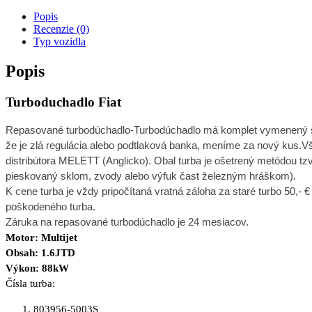
Popis
Recenzie (0)
Typ vozidla
Popis
Turboduchadlo Fiat
R
epasované turbodúchadlo-Turbodúchadlo má komplet vymenený stre
že je zlá regulácia alebo podtlaková banka, meníme za nový kus.V
distribútora MELETT (Anglicko). Obal turba je ošetrený metódou tzv
pieskovaný sklom, zvody alebo výfuk čast železným hráškom).
K cene turba je vždy pripočítaná vratná záloha za staré turbo 50,- €
poškodeného turba.
Záruka na repasované turbodúchadlo je 24 mesiacov.
Motor: Multijet
Obsah: 1.6JTD
Výkon: 88kW
Čísla turba:
803956-5003S