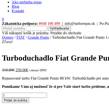
Ako prebieha repas
Blog
Kontakt
0
Zákaznícka podpora:
0948 100 499
|
info@turborepas.sk
|
Po-Pia
Hľadať:
Vyhľadávanie
Váš nákupný košík je prázdny. Prejdite do obchodu
Domov
/
FIAT
/
Grande Punto
/ Turboduchadlo Fiat Grande Punto 
Zľava!
Turboduchadlo Fiat Grande Pu
Original
Current
310.00
€
250.00
€
vrátane DPH!
price
price
Repasované turbo Fiat Grande Punto 88 kW. Turbodúchadlo pre auto
was:
is:
310.00€.
250.00€.
Ponúkame Vám aj možnosť že si pre Vaše staré turbo prídeme, ale
množstvo
Turboduchadlo
Pridať do košíka
Fiat
Grande