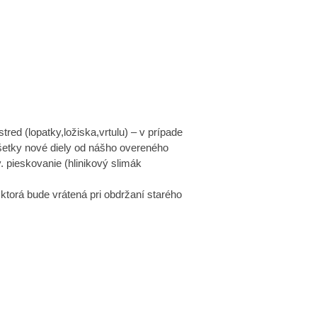
d (lopatky,ložiska,vrtulu) – v prípade
šetky nové diely od nášho overeného
. pieskovanie (hlinikový slimák
 ktorá bude vrátená pri obdržaní starého