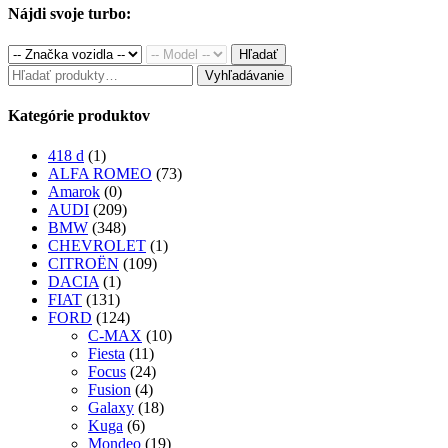
was:
is:
Nájdi svoje turbo:
280.00€.
230.00€.
Hľadať
Hľadať:
Vyhľadávanie
Kategórie produktov
418 d
(1)
ALFA ROMEO
(73)
Amarok
(0)
AUDI
(209)
BMW
(348)
CHEVROLET
(1)
CITROËN
(109)
DACIA
(1)
FIAT
(131)
FORD
(124)
C-MAX
(10)
Fiesta
(11)
Focus
(24)
Fusion
(4)
Galaxy
(18)
Kuga
(6)
Mondeo
(19)