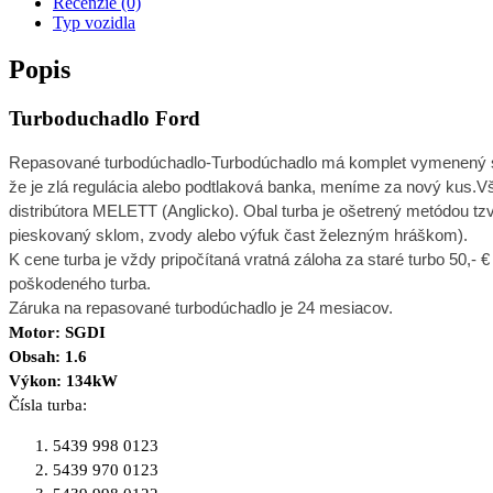
Recenzie (0)
Typ vozidla
Popis
Turboduchadlo Ford
R
epasované turbodúchadlo-Turbodúchadlo má komplet vymenený stre
že je zlá regulácia alebo podtlaková banka, meníme za nový kus.V
distribútora MELETT (Anglicko). Obal turba je ošetrený metódou tzv
pieskovaný sklom, zvody alebo výfuk čast železným hráškom).
K cene turba je vždy pripočítaná vratná záloha za staré turbo 50,- €
poškodeného turba.
Záruka na repasované turbodúchadlo je 24 mesiacov.
Motor: SGDI
Obsah: 1.6
Výkon: 134kW
Čísla turba:
5439 998 0123
5439 970 0123