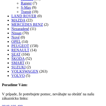
Ranger
(7)
S-Max
(9)
Transit
(19)
LAND ROVER
(0)
MAZDA
(22)
MERCEDES BENZ
(2)
Nezaradené
(11)
Nissan
(70)
Nové
(0)
OPEL
(14)
PEUGEOT
(158)
RENAULT
(14)
SEAT
(104)
ŠKODA
(52)
SMART
(1)
SUZUKI
(2)
VOLKSWAGEN
(263)
VOLVO
(5)
Poradíme Vám:
V prípade, že potrebujete pomoc, neváhajte sa obrátiť na našu
zákaznícku linku: