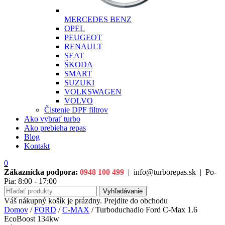
MERCEDES BENZ
OPEL
PEUGEOT
RENAULT
SEAT
ŠKODA
SMART
SUZUKI
VOLKSWAGEN
VOLVO
Čistenie DPF filtrov
Ako vybrať turbo
Ako prebieha repas
Blog
Kontakt
0
Zákaznícka podpora:
0948 100 499
|
info@turborepas.sk
|
Po-
Pia: 8:00 - 17:00
Hľadať:
Vyhľadávanie
Váš nákupný košík je prázdny. Prejdite do obchodu
Domov
/
FORD
/
C-MAX
/ Turboduchadlo Ford C-Max 1.6
EcoBoost 134kw