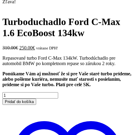
Zľava!
Turboduchadlo Ford C-Max
1.6 EcoBoost 134kw
Original
Current
310.00
€
250.00
€
vrátane DPH!
price
price
Repasované turbo Ford C-Max 134kW. Turbodúchadlo pre
was:
is:
automobil BMW po kompletnom repase so zárukou 2 roky.
310.00€.
250.00€.
Ponúkame Vám aj možnosť že si pre Vaše staré turbo prídeme,
alebo pošleme kuriéra, nemusíte mať starosti s posielaním,
prídeme si po Vaše turbo. Platí pre celé SK.
množstvo
Turboduchadlo
Pridať do košíka
Ford
C-
Max
1.6
EcoBoost
134kw