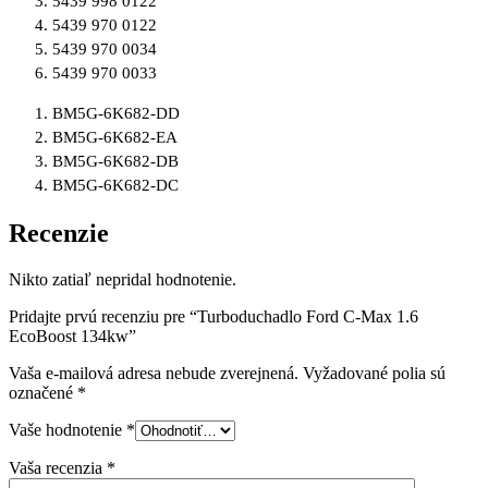
5439 998 0122
5439 970 0122
5439 970 0034
5439 970 0033
BM5G-6K682-DD
BM5G-6K682-EA
BM5G-6K682-DB
BM5G-6K682-DC
Recenzie
Nikto zatiaľ nepridal hodnotenie.
Pridajte prvú recenziu pre “Turboduchadlo Ford C-Max 1.6
EcoBoost 134kw”
Vaša e-mailová adresa nebude zverejnená.
Vyžadované polia sú
označené
*
Vaše hodnotenie
*
Vaša recenzia
*