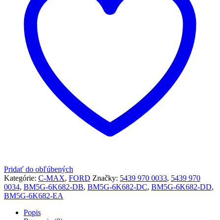
Pridať do obľúbených
Kategórie:
C-MAX
,
FORD
Značky:
5439 970 0033
,
5439 970
0034
,
BM5G-6K682-DB
,
BM5G-6K682-DC
,
BM5G-6K682-DD
,
BM5G-6K682-EA
Popis