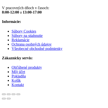
V pracovných dňoch v časoch:
8:00-12:00
a
13:00-17:00
Informácie:
Súbory Cookies
Súbory na stiahnutie
Reklamácie
Ochrana osobných údajov
Všeobecné obchodné podmienky
Zákaznícky servis:
Obľúbené produkty
Môj účet
Pokladňa
Košík
Kontakt