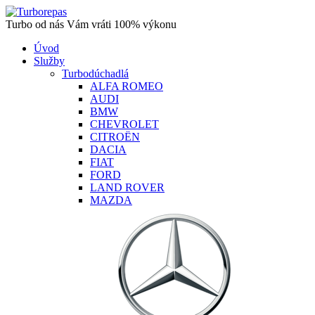
Turbo od nás Vám vráti 100% výkonu
Úvod
Služby
Turbodúchadlá
ALFA ROMEO
AUDI
BMW
CHEVROLET
CITROËN
DACIA
FIAT
FORD
LAND ROVER
MAZDA