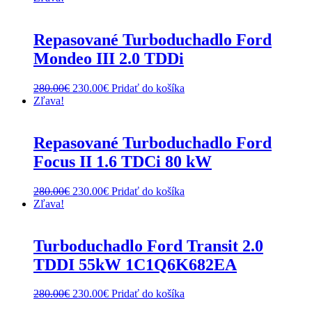
Repasované Turboduchadlo Ford
Mondeo III 2.0 TDDi
Original
Current
280.00
€
230.00
€
Pridať do košíka
price
price
Zľava!
was:
is:
280.00€.
230.00€.
Repasované Turboduchadlo Ford
Focus II 1.6 TDCi 80 kW
Original
Current
280.00
€
230.00
€
Pridať do košíka
price
price
Zľava!
was:
is:
280.00€.
230.00€.
Turboduchadlo Ford Transit 2.0
TDDI 55kW 1C1Q6K682EA
Original
Current
280.00
€
230.00
€
Pridať do košíka
price
price