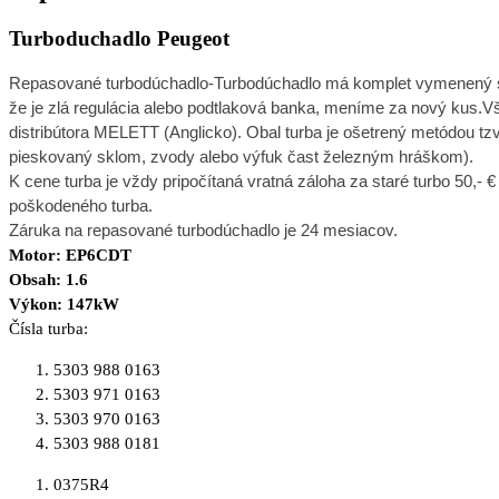
Turboduchadlo Peugeot
R
epasované turbodúchadlo-Turbodúchadlo má komplet vymenený stre
že je zlá regulácia alebo podtlaková banka, meníme za nový kus.V
distribútora MELETT (Anglicko). Obal turba je ošetrený metódou tzv
pieskovaný sklom, zvody alebo výfuk čast železným hráškom).
K cene turba je vždy pripočítaná vratná záloha za staré turbo 50,- €
poškodeného turba.
Záruka na repasované turbodúchadlo je 24 mesiacov.
Motor: EP6CDT
Obsah: 1.6
Výkon: 147kW
Čísla turba:
5303 988 0163
5303 971 0163
5303 970 0163
5303 988 0181
0375R4