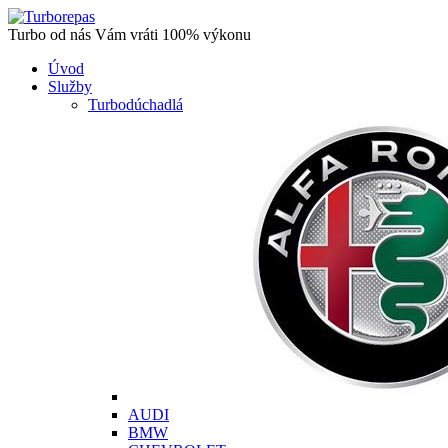
Turbo od nás Vám vráti 100% výkonu
Úvod
Služby
Turbodúchadlá
AUDI
BMW