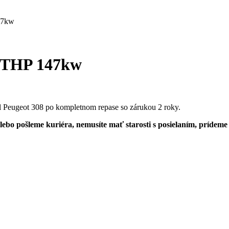
47kw
6 THP 147kw
 Peugeot 308 po kompletnom repase so zárukou 2 roky.
bo pošleme kuriéra, nemusíte mať starosti s posielaním, prídeme si