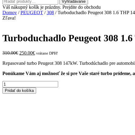
Hľadať:
Vyhľadávanie
Váš nákupný košík je prázdny. Prejdite do obchodu
Domov
/
PEUGEOT
/
308
/ Turboduchadlo Peugeot 308 1.6 THP 1
Zľava!
Turboduchadlo Peugeot 308 1.
Original
Current
310.00
€
250.00
€
vrátane DPH!
price
price
Repasované turbo Peugeot 308 147kW. Turbodúchadlo pre automobil
was:
is:
310.00€.
250.00€.
Ponúkame Vám aj možnosť že si pre Vaše staré turbo prídeme, ale
množstvo
Turboduchadlo
Pridať do košíka
Peugeot
308
1.6
THP
147kw