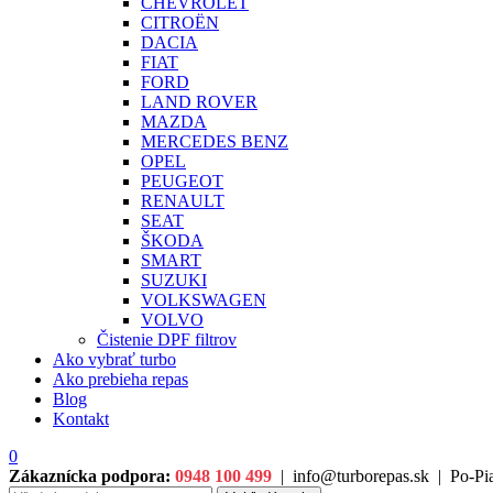
CHEVROLET
CITROËN
DACIA
FIAT
FORD
LAND ROVER
MAZDA
MERCEDES BENZ
OPEL
PEUGEOT
RENAULT
SEAT
ŠKODA
SMART
SUZUKI
VOLKSWAGEN
VOLVO
Čistenie DPF filtrov
Ako vybrať turbo
Ako prebieha repas
Blog
Kontakt
0
Zákaznícka podpora:
0948 100 499
|
info@turborepas.sk
|
Po-Pia