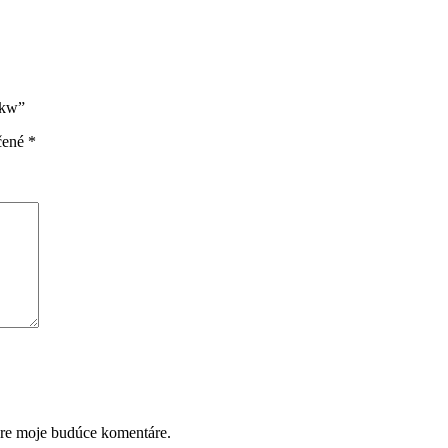
7kw”
čené
*
pre moje budúce komentáre.