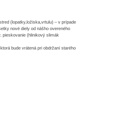
d (lopatky,ložiska,vrtulu) – v prípade
šetky nové diely od nášho overeného
. pieskovanie (hlinikový slimák
 ktorá bude vrátená pri obdržaní starého