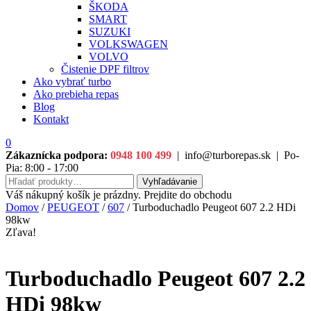
ŠKODA
SMART
SUZUKI
VOLKSWAGEN
VOLVO
Čistenie DPF filtrov
Ako vybrať turbo
Ako prebieha repas
Blog
Kontakt
0
Zákaznícka podpora:
0948 100 499
|
info@turborepas.sk
|
Po-
Pia: 8:00 - 17:00
Hľadať:
Vyhľadávanie
Váš nákupný košík je prázdny. Prejdite do obchodu
Domov
/
PEUGEOT
/
607
/ Turboduchadlo Peugeot 607 2.2 HDi
98kw
Zľava!
Turboduchadlo Peugeot 607 2.2
HDi 98kw