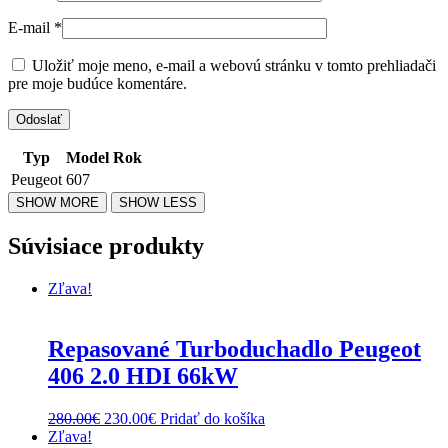
E-mail
*
Uložiť moje meno, e-mail a webovú stránku v tomto prehliadači
pre moje budúce komentáre.
Typ
Model
Rok
Peugeot
607
Súvisiace produkty
Zľava!
Repasované Turboduchadlo Peugeot
406 2.0 HDI 66kW
Original
Current
280.00
€
230.00
€
Pridať do košíka
price
price
Zľava!