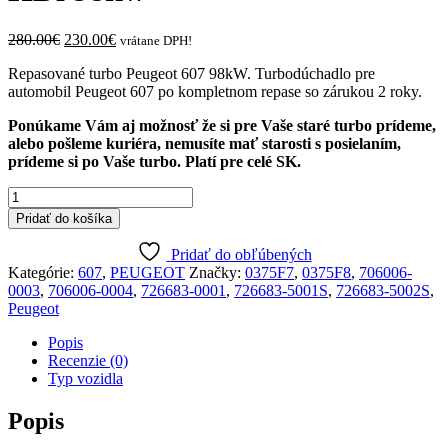
Original
Current
280.00
€
230.00
€
vrátane DPH!
price
price
Repasované turbo Peugeot 607 98kW. Turbodúchadlo pre
was:
is:
automobil Peugeot 607 po kompletnom repase so zárukou 2 roky.
280.00€.
230.00€.
Ponúkame Vám aj možnosť že si pre Vaše staré turbo prídeme,
alebo pošleme kuriéra, nemusíte mať starosti s posielaním,
prídeme si po Vaše turbo. Platí pre celé SK.
množstvo
Turboduchadlo
Pridať do košíka
Peugeot
607
Pridať do obľúbených
2.2
Kategórie:
607
,
PEUGEOT
Značky:
0375F7
,
0375F8
,
706006-
HDi
0003
,
706006-0004
,
726683-0001
,
726683-5001S
,
726683-5002S
,
98kw
Peugeot
Popis
Recenzie (0)
Typ vozidla
Popis