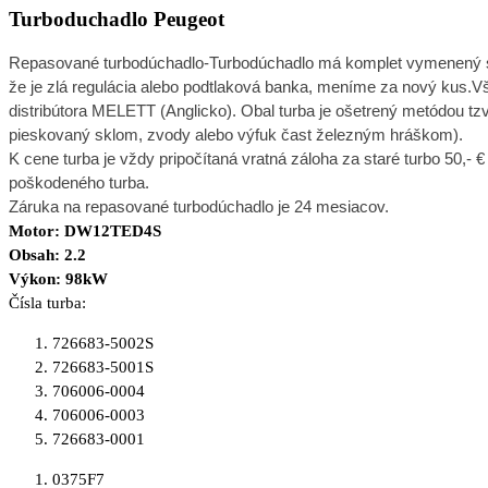
Turboduchadlo Peugeot
R
epasované turbodúchadlo-Turbodúchadlo má komplet vymenený stre
že je zlá regulácia alebo podtlaková banka, meníme za nový kus.V
distribútora MELETT (Anglicko). Obal turba je ošetrený metódou tzv
pieskovaný sklom, zvody alebo výfuk čast železným hráškom).
K cene turba je vždy pripočítaná vratná záloha za staré turbo 50,- €
poškodeného turba.
Záruka na repasované turbodúchadlo je 24 mesiacov.
Motor: DW12TED4S
Obsah: 2.2
Výkon: 98kW
Čísla turba:
726683-5002S
726683-5001S
706006-0004
706006-0003
726683-0001
0375F7