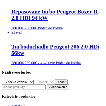
was:
is:
280.00€.
230.00€.
Repasované turbo Peugeot Boxer II
2.8 HDI 94 kW
Original
Current
280.00
€
230.00
€
Pridať do košíka
price
price
Zľava!
was:
is:
280.00€.
230.00€.
Turboduchadlo Peugeot 206 2.0 HDi
66kw
Original
Current
280.00
€
230.00
€
Pridať do košíka
vrátane DPH!
price
price
was:
is:
Nájdi svoje turbo:
280.00€.
230.00€.
Hľadať
Hľadať:
Vyhľadávanie
Kategórie produktov
418 d
(1)