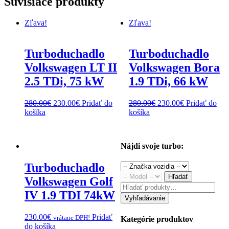
Súvisiace produkty
Zľava!
Zľava!
Turboduchadlo
Turboduchadlo
Volkswagen LT II
Volkswagen Bora
2.5 TDi, 75 kW
1.9 TDi, 66 kW
Original
Current
Original
Current
280.00
€
230.00
€
Pridať do
280.00
€
230.00
€
Pridať do
price
price
price
price
košíka
košíka
was:
is:
was:
is:
280.00€.
230.00€.
280.00€.
230.00€.
Nájdi svoje turbo:
Turboduchadlo
Hľadať
Volkswagen Golf
Hľadať:
IV 1.9 TDI 74kW
Vyhľadávanie
230.00
€
Pridať
vrátane DPH!
Kategórie produktov
do košíka