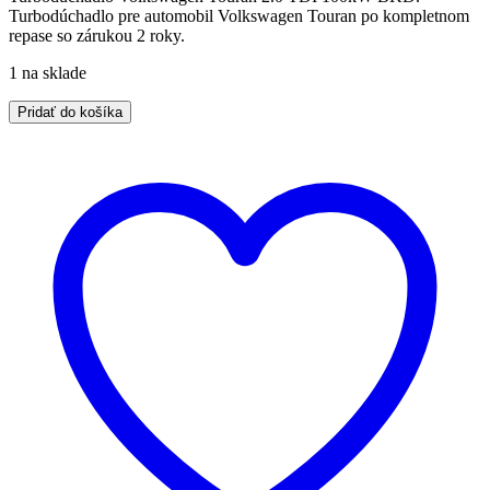
Turbodúchadlo pre automobil Volkswagen Touran po kompletnom
280.00€.
230.00€.
repase so zárukou 2 roky.
1 na sklade
množstvo
Pridať do košíka
Turboduchadlo
Volkswagen
Touran
2.0
TDI
100kW
AZV