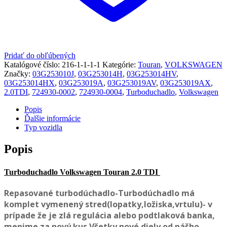
Pridať do obľúbených
Katalógové číslo:
216-1-1-1-1
Kategórie:
Touran
,
VOLKSWAGEN
Značky:
03G253010J
,
03G253014H
,
03G253014HV
,
03G253014HX
,
03G253019A
,
03G253019AV
,
03G253019AX
,
2.0TDI
,
724930-0002
,
724930-0004
,
Turboduchadlo
,
Volkswagen
Popis
Ďalšie informácie
Typ vozidla
Popis
Turboduchadlo Volkswagen Touran 2.0 TDI
Repasované turbodúchadlo-Turbodúchadlo má
komplet vymenený stred(lopatky,ložiska,vrtulu)- v
prípade že je zlá regulácia alebo podtlaková banka,
menime za nový kus.Všetky nové diely od nášho