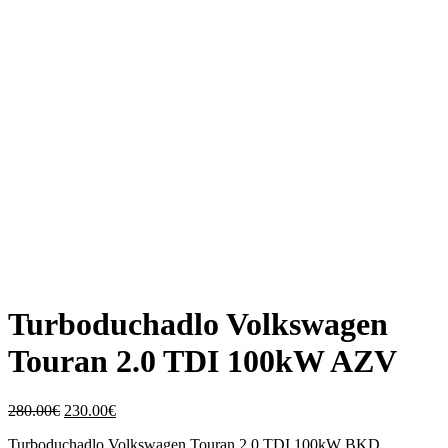
Turboduchadlo Volkswagen
Touran 2.0 TDI 100kW AZV
Original
Current
280.00
€
230.00
€
price
price
Turboduchadlo Volkswagen Touran 2.0 TDI 100kW BKD.
was:
is: