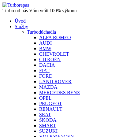
Turbo od nás Vám vráti 100% výkonu
Úvod
Služby
Turbodúchadlá
ALFA ROMEO
AUDI
BMW
CHEVROLET
CITROËN
DACIA
FIAT
FORD
LAND ROVER
MAZDA
MERCEDES BENZ
OPEL
PEUGEOT
RENAULT
SEAT
ŠKODA
SMART
SUZUKI
VOLKSWAGEN