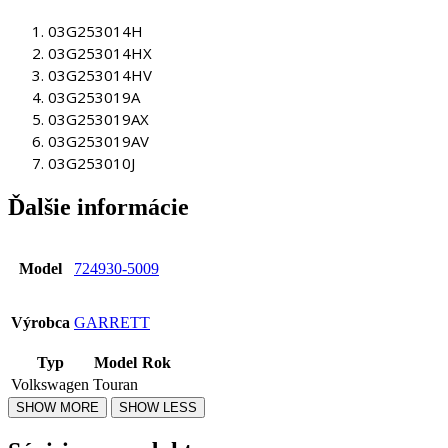
03G253014H
03G253014HX
03G253014HV
03G253019A
03G253019AX
03G253019AV
03G253010J
Ďalšie informácie
Model
724930-5009
Výrobca
GARRETT
Typ
Model
Rok
Volkswagen
Touran