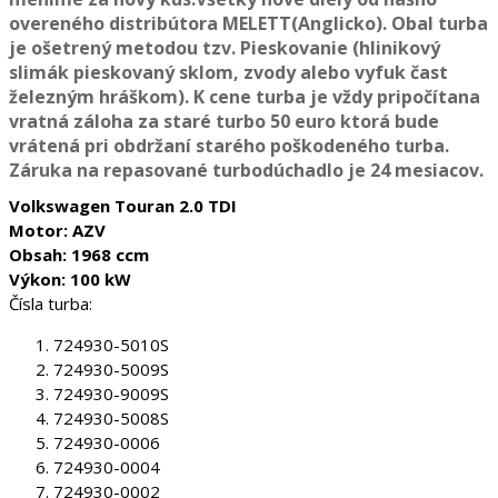
overeného distribútora MELETT(Anglicko). Obal turba
je ošetrený metodou tzv. Pieskovanie (hlinikový
slimák pieskovaný sklom, zvody alebo vyfuk čast
železným hráškom). K cene turba je vždy pripočítana
vratná záloha za staré turbo 50 euro ktorá bude
vrátená pri obdržaní starého poškodeného turba.
Záruka na repasované turbodúchadlo je 24 mesiacov.
Volkswagen Touran 2.0 TDI
Motor: AZV
Obsah: 1968 ccm
Výkon: 100 kW
Čísla turba:
724930-5010S
724930-5009S
724930-9009S
724930-5008S
724930-0006
724930-0004
724930-0002