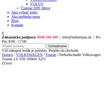
VOLVO
Čistenie DPF filtrov
Ako vybrať turbo
Ako prebieha repas
Blog
Kontakt
0
Zákaznícka podpora:
0948 100 499
|
info@turborepas.sk
|
Po-
Pia: 8:00 - 17:00
Hľadať:
Vyhľadávanie
Váš nákupný košík je prázdny. Prejdite do obchodu
Domov
/
VOLKSWAGEN
/
Touran
/ Turboduchadlo Volkswagen
Touran 2.0 TDI 100kW AZV
Zľava!