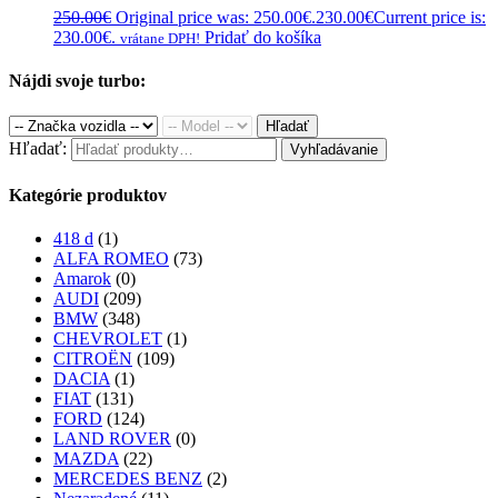
250.00
€
Original price was: 250.00€.
230.00
€
Current price is:
230.00€.
Pridať do košíka
vrátane DPH!
Nájdi svoje turbo:
Hľadať
Hľadať:
Vyhľadávanie
Kategórie produktov
418 d
(1)
ALFA ROMEO
(73)
Amarok
(0)
AUDI
(209)
BMW
(348)
CHEVROLET
(1)
CITROËN
(109)
DACIA
(1)
FIAT
(131)
FORD
(124)
LAND ROVER
(0)
MAZDA
(22)
MERCEDES BENZ
(2)