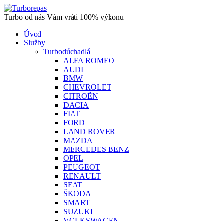
Turbo od nás Vám vráti 100% výkonu
Úvod
Služby
Turbodúchadlá
ALFA ROMEO
AUDI
BMW
CHEVROLET
CITROËN
DACIA
FIAT
FORD
LAND ROVER
MAZDA
MERCEDES BENZ
OPEL
PEUGEOT
RENAULT
SEAT
ŠKODA
SMART
SUZUKI
VOLKSWAGEN