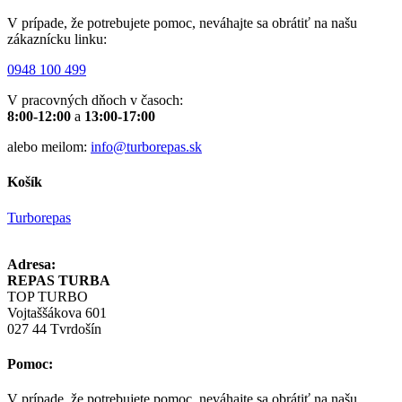
V prípade, že potrebujete pomoc, neváhajte sa obrátiť na našu
zákaznícku linku:
0948 100 499
V pracovných dňoch v časoch:
8:00-12:00
a
13:00-17:00
alebo meilom:
info@turborepas.sk
Košík
Turborepas
Adresa:
REPAS TURBA
TOP TURBO
Vojtaššákova 601
027 44 Tvrdošín
Pomoc:
V prípade, že potrebujete pomoc, neváhajte sa obrátiť na našu