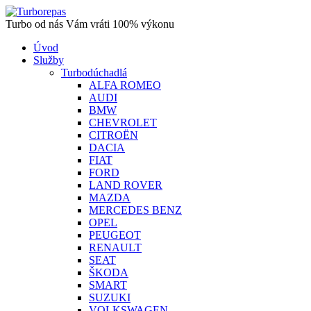
Turbo od nás Vám vráti 100% výkonu
Úvod
Služby
Turbodúchadlá
ALFA ROMEO
AUDI
BMW
CHEVROLET
CITROËN
DACIA
FIAT
FORD
LAND ROVER
MAZDA
MERCEDES BENZ
OPEL
PEUGEOT
RENAULT
SEAT
ŠKODA
SMART
SUZUKI
VOLKSWAGEN