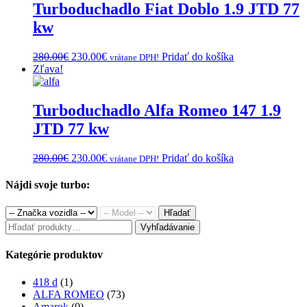
Turboduchadlo Fiat Doblo 1.9 JTD 77
kw
Original
Current
280.00
€
230.00
€
Pridať do košíka
vrátane DPH!
price
price
Zľava!
was:
is:
280.00€.
230.00€.
Turboduchadlo Alfa Romeo 147 1.9
JTD 77 kw
Original
Current
280.00
€
230.00
€
Pridať do košíka
vrátane DPH!
price
price
was:
is:
Nájdi svoje turbo:
280.00€.
230.00€.
Hľadať
Hľadať:
Vyhľadávanie
Kategórie produktov
418 d
(1)
ALFA ROMEO
(73)
Amarok
(0)