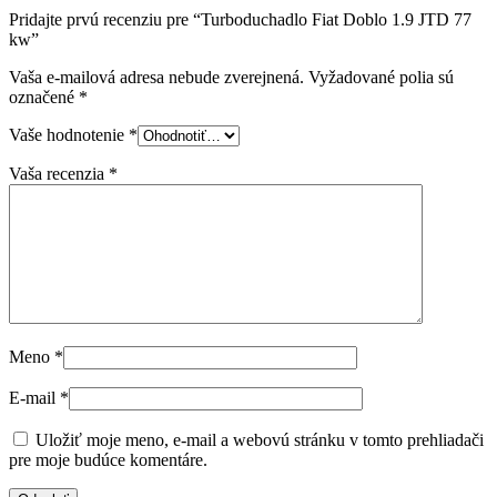
Pridajte prvú recenziu pre “Turboduchadlo Fiat Doblo 1.9 JTD 77
kw”
Vaša e-mailová adresa nebude zverejnená.
Vyžadované polia sú
označené
*
Vaše hodnotenie
*
Vaša recenzia
*
Meno
*
E-mail
*
Uložiť moje meno, e-mail a webovú stránku v tomto prehliadači
pre moje budúce komentáre.