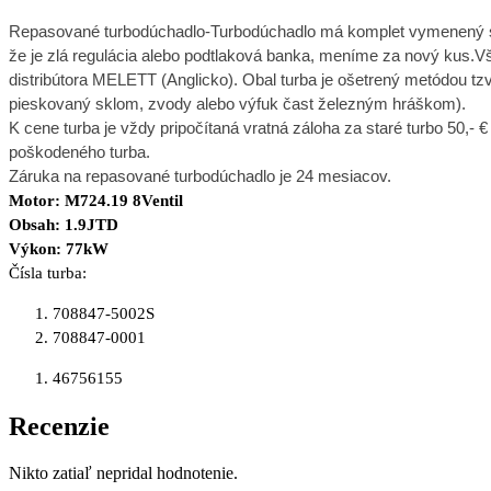
R
epasované turbodúchadlo-Turbodúchadlo má komplet vymenený stre
že je zlá regulácia alebo podtlaková banka, meníme za nový kus.V
distribútora MELETT (Anglicko). Obal turba je ošetrený metódou tzv
pieskovaný sklom, zvody alebo výfuk čast železným hráškom).
K cene turba je vždy pripočítaná vratná záloha za staré turbo 50,- €
poškodeného turba.
Záruka na repasované turbodúchadlo je 24 mesiacov.
Motor: M724.19 8Ventil
Obsah: 1.9JTD
Výkon: 77kW
Čísla turba:
708847-5002S
708847-0001
46756155
Recenzie
Nikto zatiaľ nepridal hodnotenie.